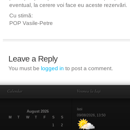
eventual, la cerere voi face eu aceste rezervări.
Cu stimă:
POP Vasile-Petre
Leave a Reply
You must be
logged in
to post a comment.
Calendar
Vremea la Iași
Iasi
August 2026
09/08/2026, 13:50
M
T
W
T
F
S
S
1
2