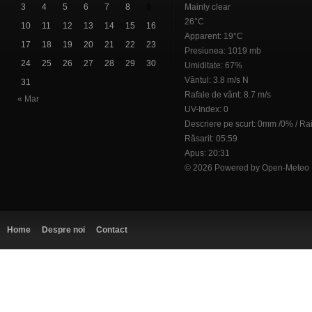
3
4
5
6
7
8
9
Mainly clear
26°C
10
11
12
13
14
15
16
Apparent: 19°C
17
18
19
20
21
22
23
Presiunea: 1019 mb
24
25
26
27
28
29
30
Umiditate: 67%
Vântul: 3.8 m/s N
31
Rafale de vânt: 8.7 m/s
« Mar
UV-Index: 0
Descriere pe scurt:
0mm
/
0%
/
Ra
Răsarit: 05:59
Apus: 20:31
© 2026 Powered by Open-Meteo
Home
Despre noi
Contact