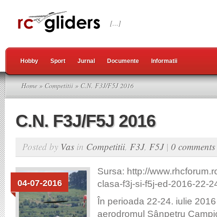
[…]
Hobby
Sport
Jurnal
Documente
Informatii
Home
»
Competitii
» C.N. F3J/F5J 2016
C.N. F3J/F5J 2016
Posted by
Vas
in
Competitii
,
F3J
,
F5J
|
0 comments
Sursa: http://www.rhcforum.r
04-07-2016
clasa-f3j-si-f5j-ed-2016-22-2
În perioada 22-24. iulie 2016
aerodromul Sânpetru Campio